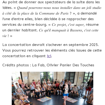
Au point de donner aux spectateurs de la suite dans les
idées. « 𝑄𝑢𝑎𝑛𝑑 𝑝𝑜𝑢𝑟𝑟𝑜𝑛𝑠-𝑛𝑜𝑢𝑠 𝑛𝑜𝑢𝑠 𝑖𝑛𝑠𝑡𝑎𝑙𝑙𝑒𝑟 𝑑𝑎𝑛𝑠 𝑢𝑛 𝑗𝑜𝑙𝑖 𝑠𝑡𝑢𝑑𝑖𝑜
𝑎̀ 𝑐𝑜̂𝑡𝑒́ 𝑑𝑒 𝑙𝑎 𝑝𝑙𝑎𝑐𝑒 𝑑𝑒 𝑙𝑎 𝐶𝑜𝑚𝑚𝑢𝑛𝑒 𝑑𝑒 𝑃𝑎𝑟𝑖𝑠 ? », a demandé
l’une d’entre elles, bien décidée à se rapprocher des
services du centre-bourg. « 𝐶𝑒 𝑝𝑟𝑜𝑗𝑒𝑡, 𝑐’𝑒𝑠𝑡 𝑠𝑢𝑝𝑒𝑟, résume
un dernier habitant. 𝐶𝑒 𝑞𝑢’𝑖𝑙 𝑚𝑎𝑛𝑞𝑢𝑎𝑖𝑡 𝑎̀ 𝐵𝑎𝑠𝑠𝑒𝑛𝑠, 𝑐’𝑒𝑠𝑡 𝑐𝑒𝑡𝑡𝑒
𝑣𝑖𝑒 ! »
La concertation devrait s’achever en septembre 2025.
Vous pourrez retrouver les éléments clés issues de cette
concertation en cliquant
ici
.
Crédits photos : La Fab, Olivier Panier Des Touches