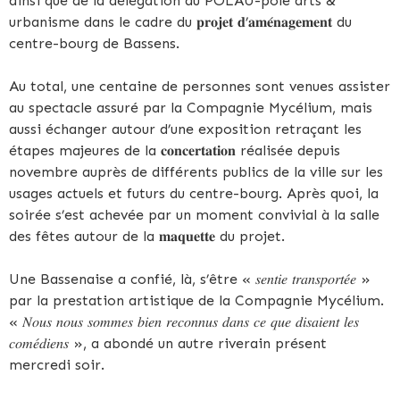
ainsi que de la délégation du POLAU-pôle arts &
urbanisme dans le cadre du 𝐩𝐫𝐨𝐣𝐞𝐭 𝐝’𝐚𝐦𝐞́𝐧𝐚𝐠𝐞𝐦𝐞𝐧𝐭 du
centre-bourg de Bassens.
Au total, une centaine de personnes sont venues assister
au spectacle assuré par la Compagnie Mycélium, mais
aussi échanger autour d’une exposition retraçant les
étapes majeures de la 𝐜𝐨𝐧𝐜𝐞𝐫𝐭𝐚𝐭𝐢𝐨𝐧 réalisée depuis
novembre auprès de différents publics de la ville sur les
usages actuels et futurs du centre-bourg. Après quoi, la
soirée s’est achevée par un moment convivial à la salle
des fêtes autour de la 𝐦𝐚𝐪𝐮𝐞𝐭𝐭𝐞 du projet.
Une Bassenaise a confié, là, s’être « 𝑠𝑒𝑛𝑡𝑖𝑒 𝑡𝑟𝑎𝑛𝑠𝑝𝑜𝑟𝑡𝑒́𝑒 »
par la prestation artistique de la Compagnie Mycélium.
« 𝑁𝑜𝑢𝑠 𝑛𝑜𝑢𝑠 𝑠𝑜𝑚𝑚𝑒𝑠 𝑏𝑖𝑒𝑛 𝑟𝑒𝑐𝑜𝑛𝑛𝑢𝑠 𝑑𝑎𝑛𝑠 𝑐𝑒 𝑞𝑢𝑒 𝑑𝑖𝑠𝑎𝑖𝑒𝑛𝑡 𝑙𝑒𝑠
𝑐𝑜𝑚𝑒́𝑑𝑖𝑒𝑛𝑠 », a abondé un autre riverain présent
mercredi soir.